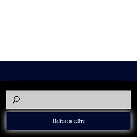
Поэтому мы осуществили "переезд" из международной в
национальную Российскую доменную зону. Новый адрес
магазина: https://hczaural-shop.ru
Сайт на новом адресе работает в штатном режиме. По
старому адресу наш магазин больше недоступен!
Найти на сайте