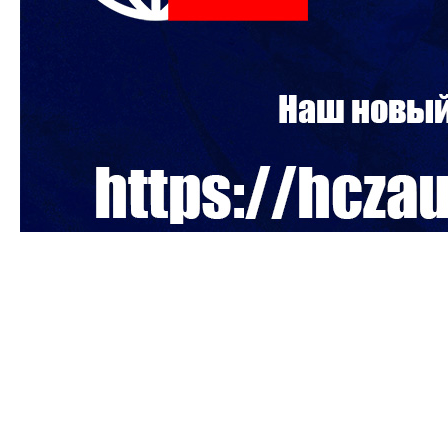
Внимание! Мы переехали!
Возникли кое-какие обстоятельства, из-за которых наш
магазин вынужден сменить адрес в интернете! Адреса,
оканчивающиеся на .shop являются международными и
управляются "не совсем дружественной" Японской
компанией GMO Registry, Inc. - по некоторым причинам
нам это не подходит!