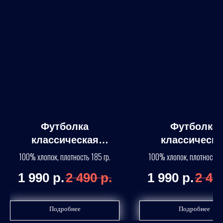
Футболка
Футболка
классическая
классическа
"МОСТОВИК", черная
"ВРАТАРЬ", че
100% хлопок, плотность 185 гр.
100% хлопок, плотность 1
1 990
р.
2 490
р.
1 990
р.
2 49
Подробнее
Подробнее