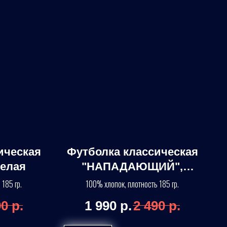
ическая
Футболка классическая
белая
"НАПАДАЮЩИЙ",
белая
 185 гр.
100% хлопок, плотность 185 гр.
90
р.
1 990
р.
2 490
р.