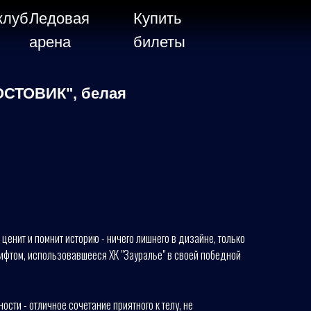
клуб
Ледовая
Купить
арена
билеты
ОСТОВИК", белая
ценит и помнит историю - ничего лишнего в дизайне, только
фтом, использовавшееся ХК "Зауралье" в своей победной
сти - отличное сочетание приятного к телу, не