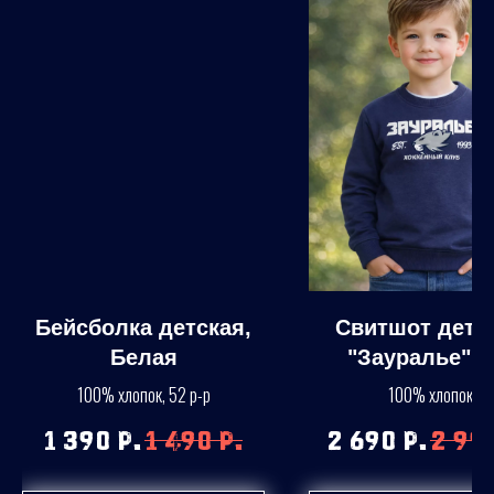
Бейсболка детская,
Свитшот детс
Белая
"Зауралье" v.
темно-сини
100% хлопок, 52 р-р
100% хлопок
1 390
р.
1 490
р.
2 690
р.
2 99