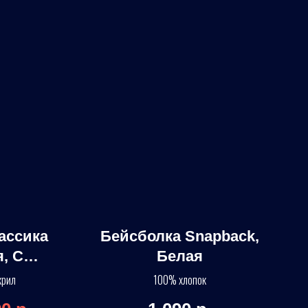
ассика
Бейсболка Snapback,
, С
Белая
м
крил
100% хлопок