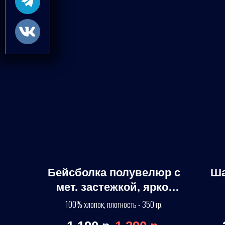
Бейсболка полувелюр с
Ша
мет. застежкой, ярко-
синяя
100% хлопок, плотность - 350 гр.