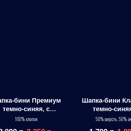
пка-бини Премиум
Шапка-бини Кл
темно-синяя, с
темно-синяя
логотипом
логотипо
100% хлопок
50% шерсть, 50% а