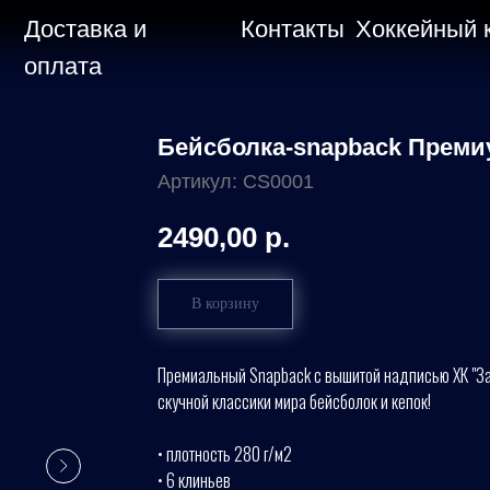
Доставка и
Контакты
Хоккейный 
оплата
Бейсболка-snapback Преми
Артикул:
CS0001
2490,00
р.
В корзину
Премиальный Snapback с вышитой надписью ХК "Заур
скучной классики мира бейсболок и кепок!
• плотность 280 г/м2
• 6 клиньев